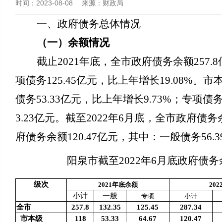
时间：
2023-08-08
来源：
财政局
一、政府债务总体情况
（一）余额情况
截止202
1年底，全市政府债务余额257.
项债务125.45亿元，
比上年增长19.08%
。市
债务53.33亿元，
比上年增长9.73%；
专项债务
3.23亿元
。截
至2022
年6月底，全市政府债务余额
府债务余额120.47亿元，其中：一般债务56.
阳泉市截
至
2022年6月底政府债
级次
202
1年底余额
202
小计
一般
专项
小计
全市
257.8
132.35
125.45
287.34
市本级
118
53.33
64.67
120.47