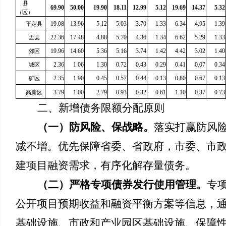
县
69.90
50.00
19.90
18.11
12.99
5.12
19.69
14.37
5.32
（区）
19.08
13.96
5.12
5.03
3.70
1.33
6.34
4.95
1.39
平定县
22.36
17.48
4.88
5.70
4.36
1.34
6.62
5.29
1.33
盂县
19.96
14.60
5.36
5.16
3.74
1.42
4.42
3.02
1.40
郊区
2.36
1.06
1.30
0.72
0.43
0.29
0.41
0.07
0.34
城区
2.35
1.90
0.45
0.57
0.44
0.13
0.80
0.67
0.13
矿区
3.79
1.00
2.79
0.93
0.32
0.61
1.10
0.37
0.73
高新区
二、新增债务限额分配原则
（一）防风险、保战略。
落实打赢防风险
减不增。优先保障省委、省政府，市委、市
建项目融资需求，有序化解存量债务。
（二）
严格专项债券发行使用管理
。
专
公开项目预期收益和融资平衡方案等信息，
基础设施、市政和产业园区基础设施、保障