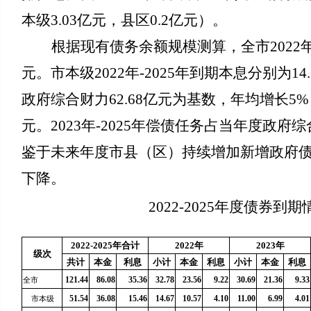
本级3.03亿元，县区0.2亿元）。
根据现有债务余额规模测算，全市2022年-2
元。市本级2022年-2025年到期本息分别为14
政府综合财力62.68亿元为基数，年均增长5%，2
元。2023年-2025年偿债任务占当年度政府综合
鉴于未来年度市县（区）持续增加新增政府
下降。
2022-2025年度债券到
2022-2025年合计
2022年
2023年
级次
共计
本金
利息
小计
本金
利息
小计
本金
利息
121.44
86.08
35.36
32.78
23.56
9.22
30.69
21.36
9.33
全市
51.54
36.08
15.46
14.67
10.57
4.10
11.00
6.99
4.01
市本级