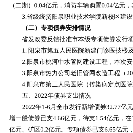
（二期）0.04亿元，消防车辆购置0.04亿元，
3.省级统贷阳泉职业技术学院新校区建设
（二）专项债券安排情况
省发改委反馈批准市本级专项债券发行项目
1. 阳泉市第五人民医院新建门诊医技楼
2.阳泉市桃河中水管网建设工程，本次
安
3.阳泉市热力公司老旧管网改造工程（202
4.阳泉市第三人民医院（传染病定点医
五、202
2年债券支出情况
2022年1-6月全市发行新增债券32.77
增一般债券
已支4.66亿元
，
待支1.54亿元，在
亿元、矿区0.2亿元
。专项债券
已支6.65
亿元