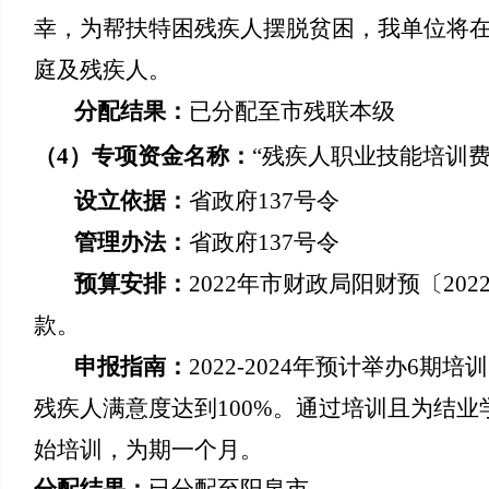
幸，为帮扶特困残疾人摆脱贫困，我单位将在2
庭及残疾人。
分配结果：
已分配至市残联本级
（
4
）
专项资金名称：
“残疾人职业技能培训
设立依据：
省政府137号令
管理办法：
省政府137号令
预算安排：
20
22
年市财政局阳财预〔20
2
款。
申报指南：
2022-2024年预计举办6
残疾人满意度达到100%。通过培训且为结业
始培训，为期一个月。