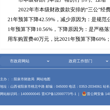
202
2
年市本级财政拨款安排的“三公”经
21
年预算下降
42.59
%，减少原因为：是规范
1
年预算下降
10.56
%，下降原因为：是严格落
用车购置费
40
万元，
比20
21
年预算下降
60%
主办：：阳泉市财政局
网站地图
地址：山西省阳泉市桃北中路 邮编：045000 电话：0353-2034061 站长信箱
网站标识码：1400000045
晋ICP备12000773号-1
晋公网安备 140