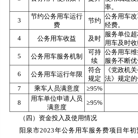
率。
节约公务用车运行
公务用车改
3
节约
费
经费。
服务单位超
4
公务用车收益
及时
用车及时收
可持
公务用车维
5
公务用车服务机制
续
服务不断优
符合
《党政机关
6
公务用车运行年限
规定
法》规定的
7
乘车人员满意度
≥95%
用车单位申请人员
8
≥95%
满意度
（四）资金投入及使用情况
阳泉市2023年公务用车服务费项目年