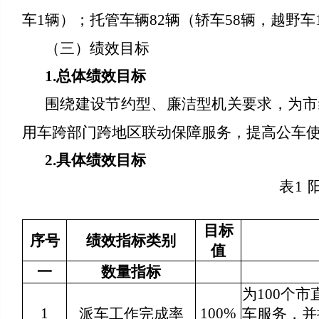
车1辆）；托管车辆82辆（轿车58辆，越野
（三）绩效目标
1.总体绩效目标
围绕建设节约型、廉洁型机关要求，为市
用车跨部门跨地区联动保障服务，提高公车
2.具体绩效目标
表1
目标
序号
绩效指标类别
值
一
数量指标
为100个
1
100%
派车工作完成率
车服务，并