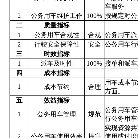
车服务。
2
公务用车维护工作
100%
按规定对公
二
质量指标
1
公务用车合规性
合规
公务用车派
2
行驶安全保障性
安全
公务用车行
三
时效指标
1
派车及时性
100%
接单和派车
四
成本指标
用车成本节
1
成本节约
合理
方面。
五
效益指标
公务用车管
1
公务用车管理
规范
行公务用车
实现资源共
2
公务用车使用效率
提升
使用或过度